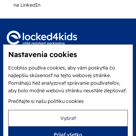
na LinkedIn
Nastavenia cookies
Locked4Kids B.V.
Edisonweg 11
Ecobliss používa cookies, aby vám poskytla čo
6101 XJ Echt, Holandsko
najlepšiu skúsenosť na tejto webovej stránke.
KVK: 60610182
Pomáhajú tiež analyzovať správanie používateľov,
+31 475 390 550
aby bolo možné webovú stránku neustále zlepšovať.
Prečítajte si našu politiku cookies
Sledujte nás na
Vybrať
Ecobliss je FSC® certifikovaný s číslom licencie
Prijať všetko