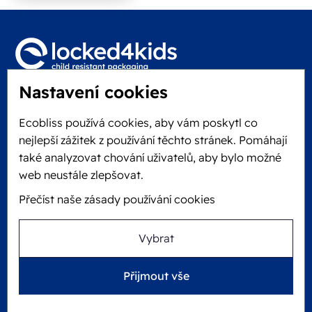
Nastavení cookies
Locked4Kids B.V.
Edisonweg 11
Ecobliss používá cookies, aby vám poskytl co
6101 XJ Echt, The Netherlands
nejlepší zážitek z používání těchto stránek. Pomáhají
KVK: 60610182
také analyzovat chování uživatelů, aby bylo možné
+31 475 390 550
web neustále zlepšovat.
Přečíst naše zásady používání cookies
Sledujte nás na
Vybrat
Ecobliss je FSC® certifikována s licenčním
Přijmout vše
číslem C194323