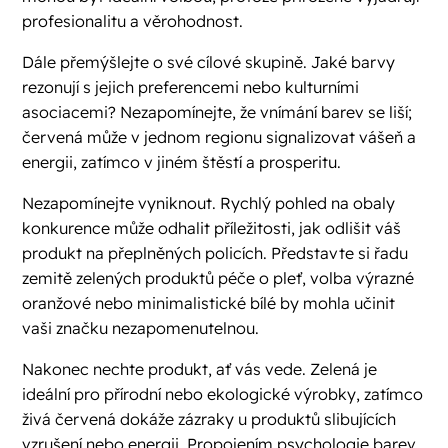
profesionalitu a věrohodnost.
Dále přemýšlejte o své cílové skupině. Jaké barvy
rezonují s jejich preferencemi nebo kulturními
asociacemi? Nezapomínejte, že vnímání barev se liší;
červená může v jednom regionu signalizovat vášeň a
energii, zatímco v jiném štěstí a prosperitu.
Nezapomínejte vyniknout. Rychlý pohled na obaly
konkurence může odhalit příležitosti, jak odlišit váš
produkt na přeplněných policích. Představte si řadu
zemitě zelených produktů péče o pleť, volba výrazné
oranžové nebo minimalistické bílé by mohla učinit
vaši značku nezapomenutelnou.
Nakonec nechte produkt, ať vás vede. Zelená je
ideální pro přírodní nebo ekologické výrobky, zatímco
živá červená dokáže zázraky u produktů slibujících
vzrušení nebo energii. Propojením psychologie barev,